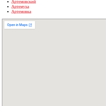
Артемовский
Артемуха
Артемовка