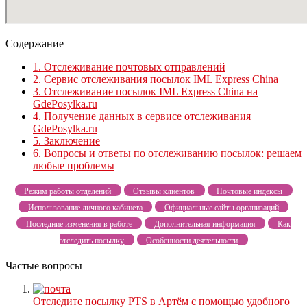
Содержание
1.
Отслеживание почтовых отправлений
2.
Сервис отслеживания посылок IML Express China
3.
Отслеживание посылок IML Express China на
GdePosylka.ru
4.
Получение данных в сервисе отслеживания
GdePosylka.ru
5.
Заключение
6.
Вопросы и ответы по отслеживанию посылок: решаем
любые проблемы
Режим работы отделений
Отзывы клиентов
Почтовые индексы
Использование личного кабинета
Официальные сайты организаций
Последние изменения в работе
Дополнительная информация
Как
отследить посылку
Особенности деятельности
Частые вопросы
Отследите посылку PTS в Артём с помощью удобного