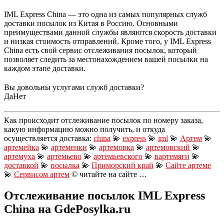
IML Express China — это одна из самых популярных служб
доставки посылок из Китая в Россию. Основными
преимуществами данной службы являются скорость доставки
и низкая стоимость отправлений. Кроме того, у IML Express
China есть свой сервис отслеживания посылок, который
позволяет следить за местонахождением вашей посылки на
каждом этапе доставки.
Вы довольны услугами служб доставки?
Да
Нет
Как происходит отслеживание посылок по номеру заказа,
какую информацию можно получить, и откуда
осуществляется доставка:
china
💫
express
💫
iml
💫
Артем
💫
артемейка
💫
артеменки
💫
артемовка
💫
артемовский
💫
артемуха
💫
артемьево
💫
артемьевского
💫
вартемяги
💫
доставкой
💫
посылка
💫
Приморский край
💫
Сайте артеме
💫
Сервисом артем
© читайте на сайте …
Отслеживание посылок IML Express
China на GdePosylka.ru