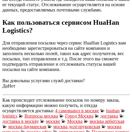
ее текущий статус. Отслеживание осуществляется на основе
данных, предоставляемых почтовыми службами.
Как пользоваться сервисом HuaHan
Logistics?
Для отправления посылки через сервис HuaHan Logistics вам
необходимо зарегистрироваться на сайте компании и
заполнить несколько полей, таких как адрес получателя, вес
посылки, тип отправления и т.д. После этого вы сможете
подтвердить отправление и отслеживать статусы вашей
посылки на сайте компании.
Вы довольны услугами служб доставки?
Да
Нет
Как происходит отслеживание посылок по номеру заказа,
какую информацию можно получить, и откуда
осуществляется доставка:
4 самовывоз в москве
💫
huahan
💫
logistics
💫
Вопросы москва
💫
Город Москва
💫
доставка
💫
доставка в москву
💫
москвe
💫
Москва
💫
москва арбатская
💫
москва бауманская
💫
москва долгоруковская
💫
москва
марьино
💫
москва офис
💫
отправление
💫
Получение вопрос