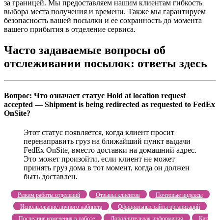
за границей. Мы предоставляем нашим клиентам гибкость
выбора места получения и времени. Также мы гарантируем
безопасность вашей посылки и ее сохранность до момента
вашего прибытия в отделение сервиса.
Часто задаваемые вопросы об
отслеживании посылок: ответы здесь
Вопрос: Что означает статус Hold at location request
accepted — Shipment is being redirected as requested to FedEx
OnSite?
Этот статус появляется, когда клиент просит
перенаправить груз на ближайший пункт выдачи
FedEx OnSite, вместо доставки на домашний адрес.
Это может произойти, если клиент не может
принять груз дома в тот момент, когда он должен
быть доставлен.
Режим работы отделений
Отзывы клиентов
Почтовые индексы
Использование личного кабинета
Официальные сайты организаций
Последние изменения в работе
Дополнительная информация
Как