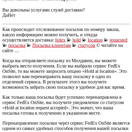
Вы довольны услугами служб доставки?
Да
Нет
Как происходит отслеживание посылок по номеру заказа,
какую информацию можно получить, и откуда
осуществляется доставка:
fedex
💫
hold
💫
location
💫
requested
💫
посылка
💫
Посылка клиентам
💫
статусов
© читайте на
сайте …
Когда вы отправляете посылку из Молдавии, вы можете
выбрать место получения. Если вы выбрали сервис FedEx
OnSite, то вы можете запросить опцию «Hold at location». Это
позволит вам перенаправить вашу посылку в одно из
отделений сервиса. В результате этого вы получите
возможность забрать свою посылку в удобное для вас время.
Как только ваша посылка будет успешно перенаправлена в
сервис FedEx OnSite, вы получите уведомление со статусом
«Hold at location request accepted». Это значит, что ваша
посылка готова к получению в указанном месте.
Перенаправление посылки через сервис FedEx OnSite является
одним из самых удобных способов получения вашей посылки