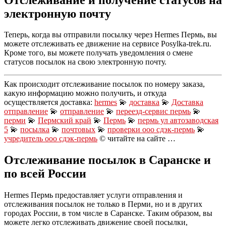
электронную почту
Теперь, когда вы отправили посылку через Hermes Пермь, вы
можете отслеживать ее движение на сервисе Posylka-trek.ru.
Кроме того, вы можете получать уведомления о смене
статусов посылок на свою электронную почту.
Как происходит отслеживание посылок по номеру заказа,
какую информацию можно получить, и откуда
осуществляется доставка:
hermes
💫
доставка
💫
Доставка
отправление
💫
отправление
💫
переезд-сервис пермь
💫
перми
💫
Пермский край
💫
Пермь
💫
пермь ул автозаводская
5
💫
посылка
💫
почтовых
💫
проверки ооо сдэк-пермь
💫
учредитель ооо сдэк-пермь
© читайте на сайте …
Отслеживание посылок в Саранске и
по всей России
Hermes Пермь предоставляет услуги отправления и
отслеживания посылок не только в Перми, но и в других
городах России, в том числе в Саранске. Таким образом, вы
можете легко отслеживать движение своей посылки,