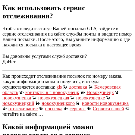
Как использовать сервис
отслеживания?
Чтобы отследить статус Вашей посылки GLS, зайдите в
сервис отслеживания на сайте службы почты и введите номер
Вашей посылки. После этого, Вы увидите информацию о где
находится посылка в настоящее время.
Вы довольны услугами служб доставки?
Да
Нет
Как происходит отслеживание посылок по номеру заказа,
какую информацию можно получить, и откуда
осуществляется доставка:
gls
💫
доставка
💫
Кемеровская
область
💫
контакты в г новокузнецк
💫
Новокузнецк
💫
новокузнецка
💫
новокузнецкая
💫
новокузнецке
💫
новокузнецкий
💫
новокузнецкого
💫
новости новокузнецка
💫
отслеживание
💫
посылка
💫
сервиса
💫
Сервиса вашей
©
читайте на сайте …
Какой информацией можно