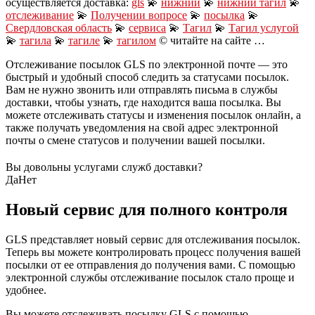
осуществляется доставка:
gls
💫
нижний
💫
нижний тагил
💫
отслеживание
💫
Получении вопросе
💫
посылка
💫
Свердловская область
💫
сервиса
💫
Тагил
💫
Тагил услугой
💫
тагила
💫
тагиле
💫
тагилом
© читайте на сайте …
Отслеживание посылок GLS по электронной почте — это
быстрый и удобный способ следить за статусами посылок.
Вам не нужно звонить или отправлять письма в службы
доставки, чтобы узнать, где находится ваша посылка. Вы
можете отслеживать статусы и изменения посылок онлайн, а
также получать уведомления на свой адрес электронной
почты о смене статусов и получении вашей посылки.
Вы довольны услугами служб доставки?
Да
Нет
Новый сервис для полного контроля
GLS представляет новый сервис для отслеживания посылок.
Теперь вы можете контролировать процесс получения вашей
посылки от ее отправления до получения вами. С помощью
электронной службы отслеживание посылок стало проще и
удобнее.
Вы можете отслеживать посылку GLS с помощью