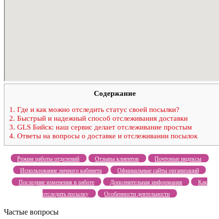
Содержание
1.
Где и как можно отследить статус своей посылки?
2.
Быстрый и надежный способ отслеживания доставки
3.
GLS Бийск: наш сервис делает отслеживание простым
4.
Ответы на вопросы о доставке и отслеживании посылок
Режим работы отделений
Отзывы клиентов
Почтовые индексы
Использование личного кабинета
Официальные сайты организаций
Последние изменения в работе
Дополнительная информация
Как
отследить посылку
Особенности деятельности
Частые вопросы