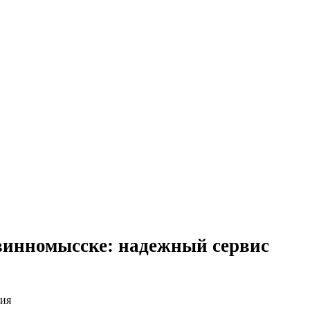
евинномысске: надежный сервис
ния