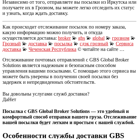
Независимо от того, отправляете вы посылки из Иркутска или
получаете их в Грозном, вы можете легко отследить их статус
и узнать, когда ждать доставку.
Как происходит отслеживание посылок по номеру заказа,
какую информацию можно получить, и откуда
осуществляется доставка:
broker
💫
gbs
💫
global
💫
грозном
💫
Грозный
💫
доставка
💫
посылка
💫
сдэк грозный
💫
Сервиса
доставка
💫
Чеченская Республика
© читайте на сайте …
Отслеживание почтовых отправлений с GBS Global Broker
Solutions является надежным и безопасным способом
управления вашими посылками. С помощью этого сервиса вы
можете быть уверены в получении своей посылки без
задержек и непредвиденных обстоятельств.
Вы довольны услугами служб доставки?
Да
Нет
Посылка с GBS Global Broker Solutions — это удобный и
комфортный способ отправки вашего груза. Отслеживание
вашей посылки будет легким и простым с нашей службой.
Особенности службы доставки GBS