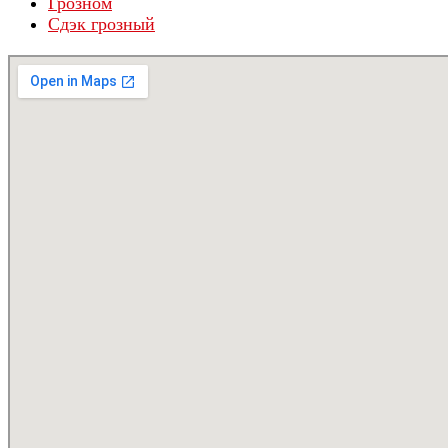
Грозном
Сдэк грозный