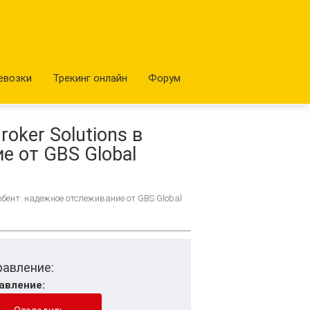
евозки
Трекинг онлайн
Форум
oker Solutions в
е от GBS Global
ербент: надежное отслеживание от GBS Global
равление:
авление: