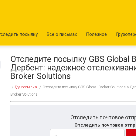
тследить посылку
Все о письмах
Полезное
Грузопер
Отследите посылку GBS Global Br
Дербент: надежное отслеживани
Broker Solutions
/
Где посылка
/
Отследите посылку GBS Global Broker Solutions в Д
Broker Solutions
Отследить почтовое отп
Отследить почтовое отпр