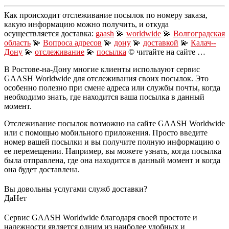
Как происходит отслеживание посылок по номеру заказа,
какую информацию можно получить, и откуда
осуществляется доставка:
gaash
💫
worldwide
💫
Волгоградская
область
💫
Вопроса адресов
💫
дону
💫
доставкой
💫
Калач--
Дону
💫
отслеживание
💫
посылка
© читайте на сайте …
В Ростове-на-Дону многие клиенты используют сервис
GAASH Worldwide для отслеживания своих посылок. Это
особенно полезно при смене адреса или службы почты, когда
необходимо знать, где находится ваша посылка в данный
момент.
Отслеживание посылок возможно на сайте GAASH Worldwide
или с помощью мобильного приложения. Просто введите
номер вашей посылки и вы получите полную информацию о
ее перемещении. Например, вы можете узнать, когда посылка
была отправлена, где она находится в данный момент и когда
она будет доставлена.
Вы довольны услугами служб доставки?
Да
Нет
Сервис GAASH Worldwide благодаря своей простоте и
надежности является одним из наиболее удобных и