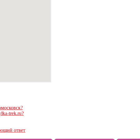
омосковск?
ka-trek.ru?
ающий ответ