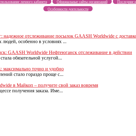
пользование личного кабинета
Официальные сайты организаций
Последние и
Особенности деятельности
: надежное отслеживание посылок GAASH Worldwide с доставк
людей, особенно в условиях ...
нск: GAASH Worldwide Нефтеюганск отслеживание в действии
тала обязательной услугой...
: максимально точно и удобно
ений стало гораздо проще с...
ide в Майкоп – получите свой заказ вовремя
ессе получения заказа. Име...