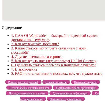
Содержание
1.
GAASH Worldwide — быстрый и надежный сервис
доставки по всему миру
2.
Как отслеживать посылки?
3.
Какие статусы могут быть связанные с моей
посылкой?
4.
Другие возможности сервиса
5.
Как отследить посылку используя UniUni Gateway
6.
Где искать статусы посылок в почтовых службах?
7.
В заключение
8.
FAQ по отслеживанию посылок: все, что нужно знать
Режим работы отделений
Отзывы клиентов
Почтовые индексы
Использование личного кабинета
Официальные сайты организаций
Последние изменения в работе
Дополнительная информация
Как
отследить посылку
Особенности деятельности