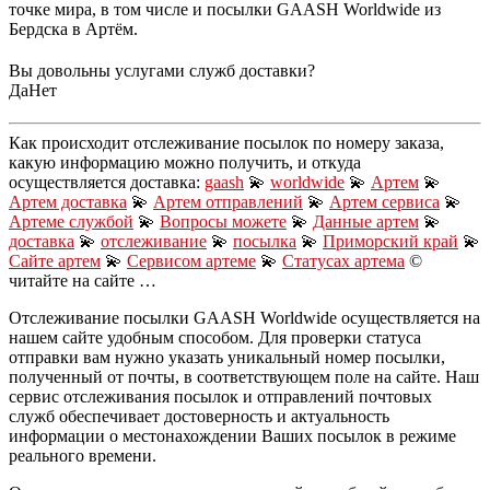
точке мира, в том числе и посылки GAASH Worldwide из
Бердска в Артём.
Вы довольны услугами служб доставки?
Да
Нет
Как происходит отслеживание посылок по номеру заказа,
какую информацию можно получить, и откуда
осуществляется доставка:
gaash
💫
worldwide
💫
Артем
💫
Артем доставка
💫
Артем отправлений
💫
Артем сервиса
💫
Артеме службой
💫
Вопросы можете
💫
Данные артем
💫
доставка
💫
отслеживание
💫
посылка
💫
Приморский край
💫
Сайте артем
💫
Сервисом артеме
💫
Статусах артема
©
читайте на сайте …
Отслеживание посылки GAASH Worldwide осуществляется на
нашем сайте удобным способом. Для проверки статуса
отправки вам нужно указать уникальный номер посылки,
полученный от почты, в соответствующем поле на сайте. Наш
сервис отслеживания посылок и отправлений почтовых
служб обеспечивает достоверность и актуальность
информации о местонахождении Ваших посылок в режиме
реального времени.