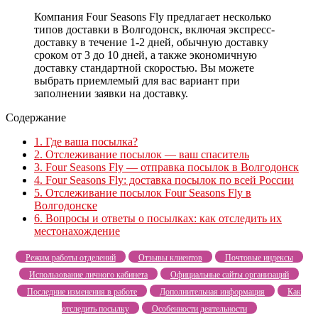
Компания Four Seasons Fly предлагает несколько
типов доставки в Волгодонск, включая экспресс-
доставку в течение 1-2 дней, обычную доставку
сроком от 3 до 10 дней, а также экономичную
доставку стандартной скоростью. Вы можете
выбрать приемлемый для вас вариант при
заполнении заявки на доставку.
Содержание
1.
Где ваша посылка?
2.
Отслеживание посылок — ваш спаситель
3.
Four Seasons Fly — отправка посылок в Волгодонск
4.
Four Seasons Fly: доставка посылок по всей России
5.
Отслеживание посылок Four Seasons Fly в
Волгодонске
6.
Вопросы и ответы о посылках: как отследить их
местонахождение
Режим работы отделений
Отзывы клиентов
Почтовые индексы
Использование личного кабинета
Официальные сайты организаций
Последние изменения в работе
Дополнительная информация
Как
отследить посылку
Особенности деятельности