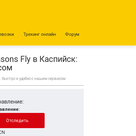
евозки
Трекинг онлайн
Форум
ons Fly в Каспийск:
сом
: быстро и удобно с нашим сервисом
равление:
авление:
CN