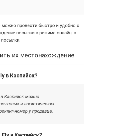
ке можно провести быстро и удобно с
ждение посылки в режиме онлайн, а
 посылки.
дить их местонахождение
ly в Каспийск?
y в Каспийск можно
почтовых и логистических
рекинг-номер у продавца.
 Fly в Каспийск?