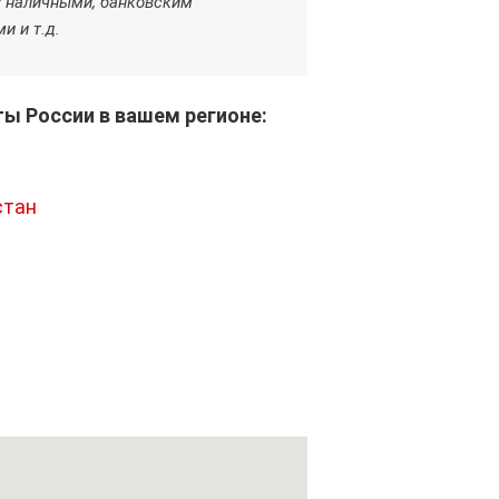
у наличными, банковским
и и т.д.
 России в вашем регионе:
стан