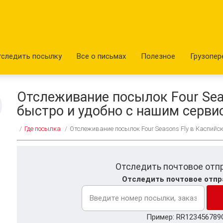
тследить посылку
Все о письмах
Полезное
Грузопер
Отслеживание посылок Four Seas
быстро и удобно с нашим серви
/
Где посылка
/
Отслеживание посылок Four Seasons Fly в Каспийск
Отследить почтовое отп
Отследить почтовое отпр
Пример: RR123456789