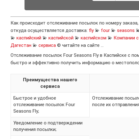
Как происходит отслеживание посылок по номеру заказа
откуда осуществляется доставка:
fly
💫
four
💫
seasons

💫
каспийский
💫
каспийской
💫
каспийском
💫
Компании с
Дагестан
💫
сервиса
© читайте на сайте …
Отслеживание посылок Four Seasons Fly в Каспийске с п
быстро и эффективно получить информацию о местополож
Преимущества нашего
сервиса
Быстрое и удобное
Отслеживание посыло
отслеживание посылок Four
после их отправления
Seasons Fly;
Уведомление о подтверждении
получения посылки;