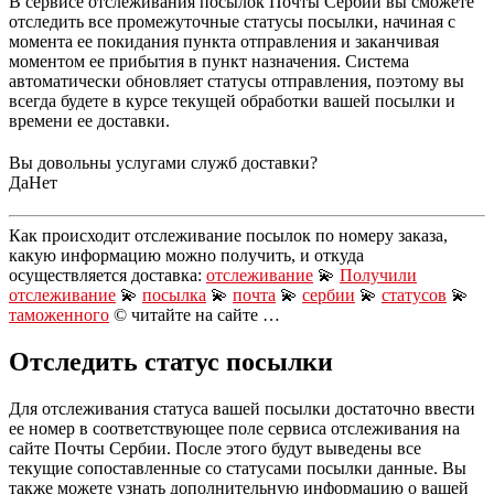
В сервисе отслеживания посылок Почты Сербии вы сможете
отследить все промежуточные статусы посылки, начиная с
момента ее покидания пункта отправления и заканчивая
моментом ее прибытия в пункт назначения. Система
автоматически обновляет статусы отправления, поэтому вы
всегда будете в курсе текущей обработки вашей посылки и
времени ее доставки.
Вы довольны услугами служб доставки?
Да
Нет
Как происходит отслеживание посылок по номеру заказа,
какую информацию можно получить, и откуда
осуществляется доставка:
отслеживание
💫
Получили
отслеживание
💫
посылка
💫
почта
💫
сербии
💫
статусов
💫
таможенного
© читайте на сайте …
Отследить статус посылки
Для отслеживания статуса вашей посылки достаточно ввести
ее номер в соответствующее поле сервиса отслеживания на
сайте Почты Сербии. После этого будут выведены все
текущие сопоставленные со статусами посылки данные. Вы
также можете узнать дополнительную информацию о вашей