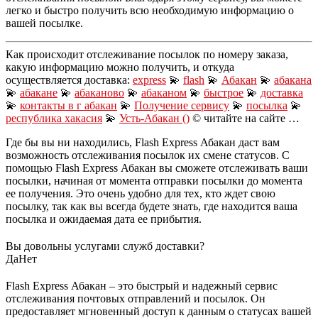
легко и быстро получить всю необходимую информацию о
вашей посылке.
Как происходит отслеживание посылок по номеру заказа,
какую информацию можно получить, и откуда
осуществляется доставка:
express
💫
flash
💫
Абакан
💫
абакана
💫
абакане
💫
абаканово
💫
абаканом
💫
быстрое
💫
доставка
💫
контакты в г абакан
💫
Получение сервису
💫
посылка
💫
республика хакасия
💫
Усть-Абакан ()
© читайте на сайте …
Где бы вы ни находились, Flash Express Абакан даст вам
возможность отслеживания посылок их смене статусов. С
помощью Flash Express Абакан вы сможете отслеживать ваши
посылки, начиная от момента отправки посылки до момента
ее получения. Это очень удобно для тех, кто ждет свою
посылку, так как вы всегда будете знать, где находится ваша
посылка и ожидаемая дата ее прибытия.
Вы довольны услугами служб доставки?
Да
Нет
Flash Express Абакан – это быстрый и надежный сервис
отслеживания почтовых отправлений и посылок. Он
предоставляет мгновенный доступ к данным о статусах вашей