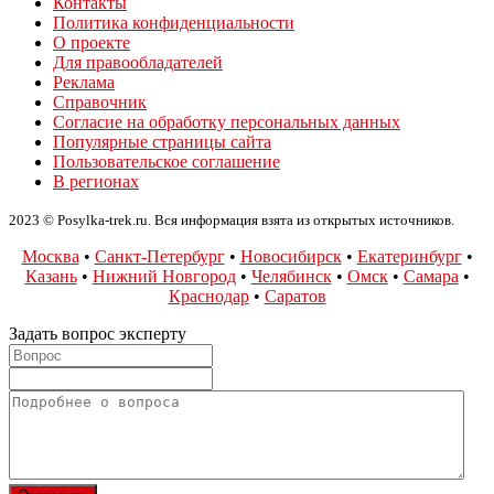
Контакты
Политика конфиденциальности
О проекте
Для правообладателей
Реклама
Справочник
Согласие на обработку персональных данных
Популярные страницы сайта
Пользовательское соглашение
В регионах
2023 © Posylka-trek.ru. Вся информация взята из открытых источников.
Москва
•
Санкт-Петербург
•
Новосибирск
•
Екатеринбург
•
Казань
•
Нижний Новгород
•
Челябинск
•
Омск
•
Самара
•
Краснодар
•
Саратов
Задать вопрос эксперту