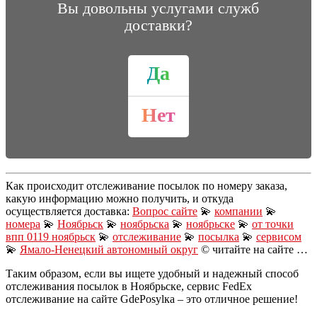
Вы довольны услугами служб
доставки?
Да
Нет
Как происходит отслеживание посылок по номеру заказа,
какую информацию можно получить, и откуда
осуществляется доставка:
Вопрос сайте
💫
компании
💫
номера
💫
Ноябрьск
💫
ноябрьска
💫
ноябрьске
💫
от точки
впп 0119 ноябрьск
💫
отслеживание
💫
посылка
💫
сервисом
💫
Ямало-Ненецкий автономный округ
© читайте на сайте …
Таким образом, если вы ищете удобный и надежный способ
отслеживания посылок в Ноябрьске, сервис FedEx
отслеживание на сайте GdePosylка – это отличное решение!