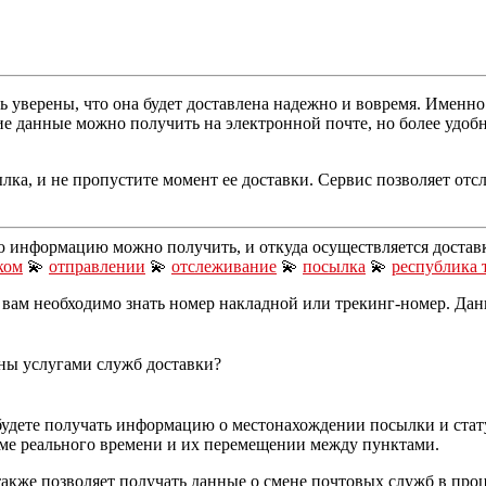
ть уверены, что она будет доставлена надежно и вовремя. Именн
кие данные можно получить на электронной почте, но более удо
ылка, и не пропустите момент ее доставки. Сервис позволяет отс
ю информацию можно получить, и откуда осуществляется достав
ком
💫
отправлении
💫
отслеживание
💫
посылка
💫
республика 
вам необходимо знать номер накладной или трекинг-номер. Дан
ны услугами служб доставки?
будете получать информацию о местонахождении посылки и стат
е реального времени и их перемещении между пунктами.
акже позволяет получать данные о смене почтовых служб в проц