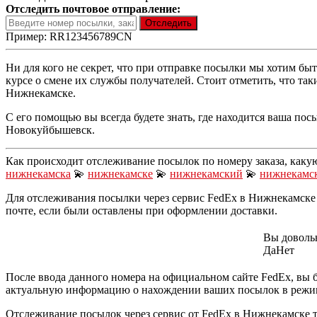
Отследить почтовое отправление:
Пример: RR123456789CN
Ни для кого не секрет, что при отправке посылки мы хотим бы
курсе о смене их службы получателей. Стоит отметить, что та
Нижнекамске.
С его помощью вы всегда будете знать, где находится ваша пос
Новокуйбышевск.
Как происходит отслеживание посылок по номеру заказа, каку
нижнекамска
💫
нижнекамске
💫
нижнекамский
💫
нижнекамс
Для отслеживания посылки через сервис FedEx в Нижнекамске 
почте, если были оставлены при оформлении доставки.
Вы доволь
Да
Нет
После ввода данного номера на официальном сайте FedEx, вы 
актуальную информацию о нахождении ваших посылок в режим
Отслеживание посылок через сервис от FedEx в Нижнекамске т