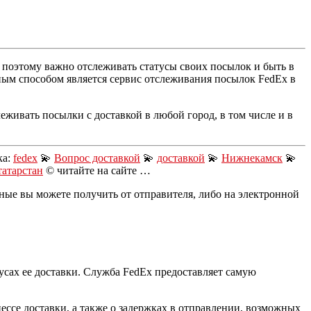
о поэтому важно отслеживать статусы своих посылок и быть в
бным способом является сервис отслеживания посылок FedEx в
леживать посылки с доставкой в любой город, в том числе и в
ка:
fedex
💫
Вопрос доставкой
💫
доставкой
💫
Нижнекамск
💫
татарстан
© читайте на сайте …
ные вы можете получить от отправителя, либо на электронной
усах ее доставки. Служба FedEx предоставляет самую
ессе доставки, а также о задержках в отправлении, возможных