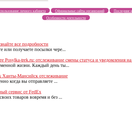
пользование личного кабинета
Официальные сайты организаций
Последние и
Особенности деятельности
знайте все подробности
 или получаете посылки чере...
 Posylka-trek.ru: отслеживание смены статуса и уведомления на
менной жизни. Каждый день ты...
x Ханты-Мансийск отслеживание
нно когда вы отправляете ...
ный сервис от FedEx
оих товаров вовремя и без ...