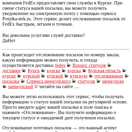
компания FedEx предоставляет свои службы в Курске. При
смене статуса вашей посылки, вы можете получить
уведомление на электронную почту с помощью сервиса
Posylka-trek.ru. Этот сервис делает отслеживание посылок от
FedEx быстрым, легким и точным.
Вы довольны услугами служб доставки?
Да
Нет
Как происходит отслеживание посылок по номеру заказа,
какую информацию можно получить, и откуда
осуществляется доставка:
fedex
💫
Вопрос статусов
💫
доставки
💫
Курск
💫
курскe
💫
курска
💫
Курская область
💫
курске
💫
курский
💫
курской
💫
курскую
💫
отслеживание
💫
посылка
💫
Сервиса шенкурского
💫
статусов
💫
шенкурске
💫
шенкурский
© читайте на сайте …
Вы можете легко использовать этот сервис, чтобы получать
информацию о статусе вашей посылки на регулярной основе.
Просто введите адрес вашей посылки в поле поиска и
нажмите «Отслеживание». Вы получите информацию о
текущем статусе и ожидаемой дате получения посылки.
Отслеживание почтовых посылок — это важный аспект