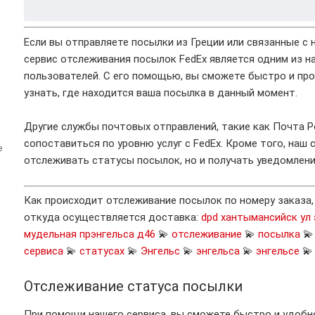
Если вы отправляете посылки из Греции или связанные с 
сервис отслеживания посылок FedEx является одним из н
пользователей. С его помощью, вы сможете быстро и пр
узнать, где находится ваша посылка в данный момент.
Другие службы почтовых отправлений, такие как Почта Ро
сопоставиться по уровню услуг с FedEx. Кроме того, наш 
е
отслеживать статусы посылок, но и получать уведомлени
Как происходит отслеживание посылок по номеру заказа
откуда осуществляется доставка:
dpd хантымансийск ул 
мудельная прэнгельса д46
💫
отслеживание
💫
посылка

сервиса
💫
статусах
💫
Энгельс
💫
энгельса
💫
энгельсе

Отслеживание статуса посылки
При помощи нашего сервиса, вы сможете быстро и удобн