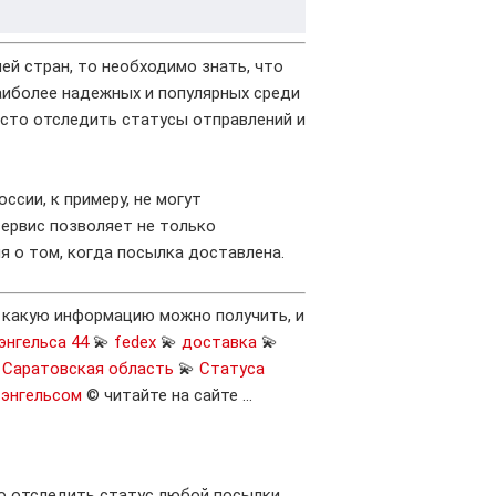
ней стран, то необходимо знать, что
аиболее надежных и популярных среди
осто отследить статусы отправлений и
ссии, к примеру, не могут
сервис позволяет не только
я о том, когда посылка доставлена.
, какую информацию можно получить, и
энгельса 44
💫
fedex
💫
доставка
💫

Саратовская область
💫
Статуса

энгельсом
© читайте на сайте …
о отследить статус любой посылки,