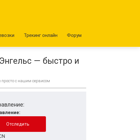
евозки
Трекинг онлайн
Форум
Энгельс — быстро и
и просто с нашим сервисом
равление:
авление:
CN