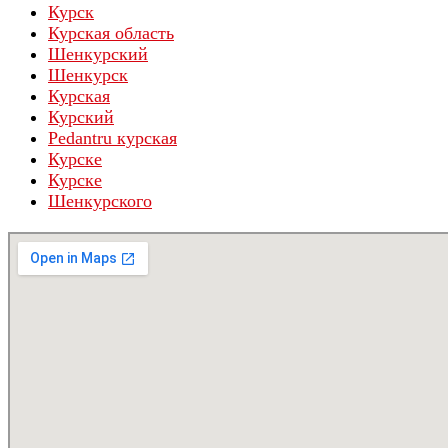
Курск
Курская область
Шенкурский
Шенкурск
Курская
Курский
Pedantru курская
Курске
Курскe
Шенкурского