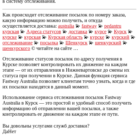
в систему отслеживания.
Как происходит отслеживание посылок по номеру заказа,
какую информацию можно получить, и откуда
осуществляется доставка:
australia
💫
fastway
💫
pedantru
курская
💫
Адреса статусов
💫
доставка
💫
курсе
💫
Курск
💫
курскe
💫
курская
💫
Курская область
💫
курске
💫
курский
💫
отслеживание
💫
посылка
💫
Шенкурск
💫
шенкурский
💫
шенкурского
© читайте на сайте …
Отслеживание статусов посылок по адресу получения в
Курске позволяет контролировать их движение на каждом
этапе — от их отправления в Нижневартовске до смены их
статуса при получении в Курске. Данная функция сервиса
Fastway Australia позволяет клиентам точно узнать, когда и где
их посылки находятся в данный момент.
Использование сервиса отслеживания посылок Fastway
Australia в Курск — это простой и удобный способ получить
информацию об отправлении вашей посылки, а также
контролировать ее движение на каждом этапе ее пути.
Вы довольны услугами служб доставки?
Да
Нет