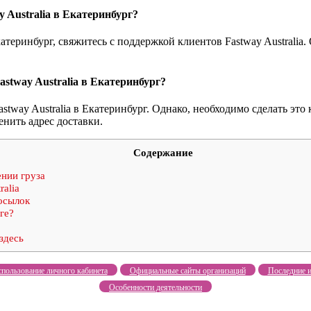
y Australia в Екатеринбург?
катеринбург, свяжитесь с поддержкой клиентов Fastway Australi
stway Australia в Екатеринбург?
tway Australia в Екатеринбург. Однако, необходимо сделать это 
енить адрес доставки.
Содержание
нии груза
alia
осылок
ге?
здесь
пользование личного кабинета
Официальные сайты организаций
Последние и
Особенности деятельности