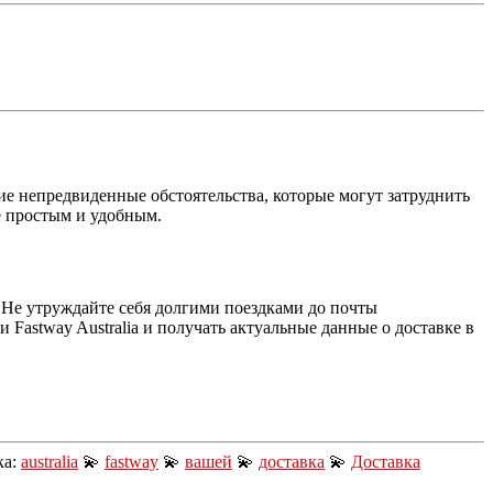
ие непредвиденные обстоятельства, которые могут затруднить
ее простым и удобным.
 Не утруждайте себя долгими поездками до почты
Fastway Australia и получать актуальные данные о доставке в
ка:
australia
💫
fastway
💫
вашей
💫
доставка
💫
Доставка