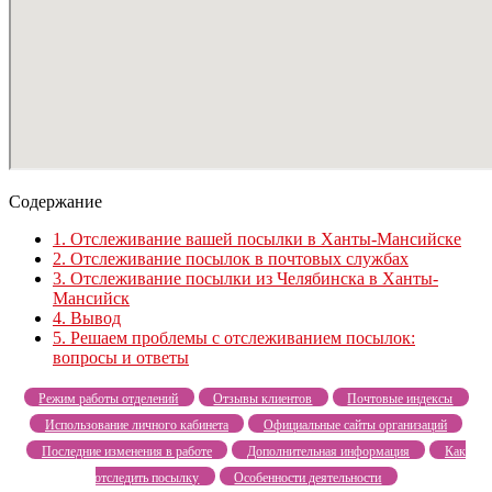
Содержание
1.
Отслеживание вашей посылки в Ханты-Мансийске
2.
Отслеживание посылок в почтовых службах
3.
Отслеживание посылки из Челябинска в Ханты-
Мансийск
4.
Вывод
5.
Решаем проблемы с отслеживанием посылок:
вопросы и ответы
Режим работы отделений
Отзывы клиентов
Почтовые индексы
Использование личного кабинета
Официальные сайты организаций
Последние изменения в работе
Дополнительная информация
Как
отследить посылку
Особенности деятельности