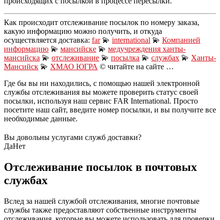
происходящих с посылкой в процессе пересылки.
Как происходит отслеживание посылок по номеру заказа,
какую информацию можно получить, и откуда
осуществляется доставка:
far
💫
international
💫
Компанией
информацию
💫
мансийске
💫
медучреждения ханты-
мансийска
💫
отслеживание
💫
посылка
💫
службах
💫
Ханты-
Мансийск
💫
ХМАО ЮГРА
© читайте на сайте …
Где бы вы ни находились, с помощью нашей электронной
службы отслеживания вы можете проверить статус своей
посылки, используя наш сервис FAR International. Просто
посетите наш сайт, введите номер посылки, и вы получите все
необходимые данные.
Вы довольны услугами служб доставки?
Да
Нет
Отслеживание посылок в почтовых
службах
Вслед за нашей службой отслеживания, многие почтовые
службы также предоставляют собственные инструменты
отслеживания, которые вы можете использовать для проверки