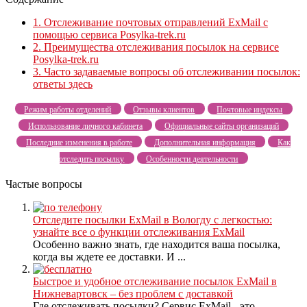
1.
Отслеживание почтовых отправлений ExMail с
помощью сервиса Posylka-trek.ru
2.
Преимущества отслеживания посылок на сервисе
Posylka-trek.ru
3.
Часто задаваемые вопросы об отслеживании посылок:
ответы здесь
Режим работы отделений
Отзывы клиентов
Почтовые индексы
Использование личного кабинета
Официальные сайты организаций
Последние изменения в работе
Дополнительная информация
Как
отследить посылку
Особенности деятельности
Частые вопросы
Отследите посылки ExMail в Вологду с легкостью:
узнайте все о функции отслеживания ExMail
Особенно важно знать, где находится ваша посылка,
когда вы ждете ее доставки. И ...
Быстрое и удобное отслеживание посылок ExMail в
Нижневартовск – без проблем с доставкой
Где отслеживать посылки? Сервис ExMail - это