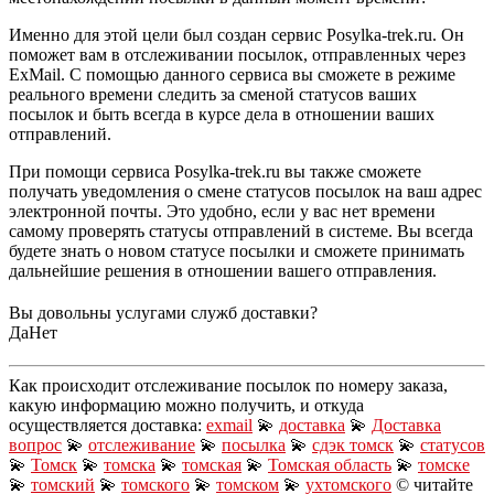
Именно для этой цели был создан сервис Posylka-trek.ru. Он
поможет вам в отслеживании посылок, отправленных через
ExMail. С помощью данного сервиса вы сможете в режиме
реального времени следить за сменой статусов ваших
посылок и быть всегда в курсе дела в отношении ваших
отправлений.
При помощи сервиса Posylka-trek.ru вы также сможете
получать уведомления о смене статусов посылок на ваш адрес
электронной почты. Это удобно, если у вас нет времени
самому проверять статусы отправлений в системе. Вы всегда
будете знать о новом статусе посылки и сможете принимать
дальнейшие решения в отношении вашего отправления.
Вы довольны услугами служб доставки?
Да
Нет
Как происходит отслеживание посылок по номеру заказа,
какую информацию можно получить, и откуда
осуществляется доставка:
exmail
💫
доставка
💫
Доставка
вопрос
💫
отслеживание
💫
посылка
💫
сдэк томск
💫
статусов
💫
Томск
💫
томска
💫
томская
💫
Томская область
💫
томске
💫
томский
💫
томского
💫
томском
💫
ухтомского
© читайте