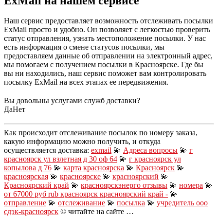
ExMail на нашем сервисе
Наш сервис предоставляет возможность отслеживать посылки
ExMail просто и удобно. Он позволяет с легкостью проверить
статус отправления, узнать местоположение посылки. У нас
есть информация о смене статусов посылки, мы
предоставляем данные об отправлении на электронный адрес,
мы помогаем с получением посылки в Красноярске. Где бы
вы ни находились, наш сервис поможет вам контролировать
посылку ExMail на всех этапах ее передвижения.
Вы довольны услугами служб доставки?
Да
Нет
Как происходит отслеживание посылок по номеру заказа,
какую информацию можно получить, и откуда
осуществляется доставка:
exmail
💫
Адреса вопросы
💫
г
красноярск ул взлетная д 30 оф 64
💫
г красноярск ул
копылова д 76
💫
карта красноярска
💫
Красноярск
💫
красноярская
💫
красноярске
💫
красноярский
💫
Красноярский край
💫
красноярскэнерго отзывы
💫
номера
💫
от 67000 руб rub красноярск красноярский край -
💫
отправление
💫
отслеживание
💫
посылка
💫
учредитель ооо
сдэк-красноярск
© читайте на сайте …