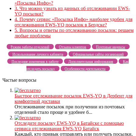
«Посылка Инфо»?
3.
Что можно узнать из данных об отслеживании EWS-
YQ посылки?
4.
Почему сервис «Посылка Инфо» наиболее удобен для
отслеживания EWS-YQ посылок в Бердске?
5.
Вопросы и ответы по отслеживанию посылок: решаем
любые проблемы
Режим работы отделений
Отзывы клиентов
Почтовые индексы
Использование личного кабинета
Официальные сайты организаций
Последние изменения в работе
Дополнительная информация
Как
отследить посылку
Особенности деятельности
Частые вопросы
Быстрое отслеживание посылок EWS-YQ в Дербент для
комфортной доставки
Отслеживание посылок при получении из почтовых
отделений стало проще и удобнее б...
Отследите посылку EWS-YQ в Батайске с помощью
сервиса отслеживания EWS-YQ Батайск
Каждый, кто привык отправлять или получать посылки,