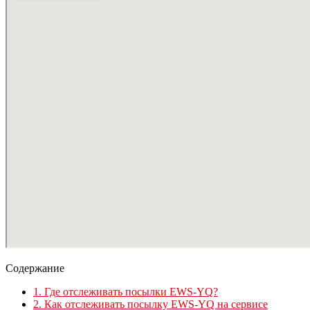
Содержание
1.
Где отслеживать посылки EWS-YQ?
2.
Как отслеживать посылку EWS-YQ на сервисе