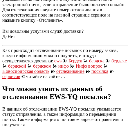
электронной почте, если отправление было оплачено онлайн.
Для отслеживания введите номер отслеживания в
соответствующее поле на главной странице сервиса и
нажмите кнопку «Отследить».
Вы довольны услугами служб доставки?
Да
Нет
Как происходит отслеживание посылок по номеру заказа,
какую информацию можно получить, и откуда
осуществляется доставка:
ews
💫
Бердск
💫
бердска
💫
бердске
💫
бердской
💫
бердском
💫
инфо
💫
Инфо вопрос
💫
Новосибирская область
💫
отслеживание
💫
посылка
💫
сервисов
© читайте на сайте …
Что можно узнать из данных об
отслеживании EWS-YQ посылки?
В данных об отслеживании EWS-YQ посылки указывается
статус отправления, а также информация о перемещении
почты. Также информация о почтовом адресе отправителя и
получателя.