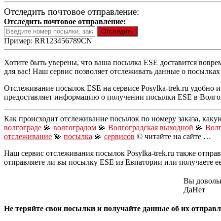
Отследить почтовое отправление:
Отследить почтовое отправление:
Пример: RR123456789CN
Хотите быть уверены, что ваша посылка ESE доставится воврем
для вас! Наш сервис позволяет отслеживать данные о посылках 
Отслеживание посылок ESE на сервисе Posylka-trek.ru удобно 
предоставляет информацию о получении посылки ESE в Волгогр
Как происходит отслеживание посылок по номеру заказа, каку
волгограде
💫
волгоградом
💫
Волгоградская выходной
💫
Волг
отслеживание
💫
посылка
💫
сервисов
© читайте на сайте …
Наш сервис отслеживания посылок Posylka-trek.ru также отправ
отправляете ли вы посылку ESE из Евпатории или получаете ее
Вы доволь
Да
Нет
Не теряйте свои посылки и получайте данные об их отправле