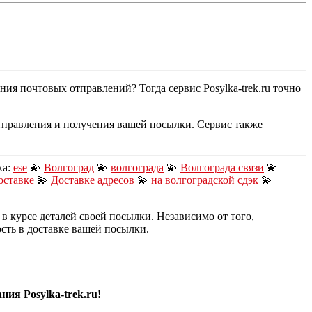
я почтовых отправлений? Тогда сервис Posylka-trek.ru точно
отправления и получения вашей посылки. Сервис также
ка:
ese
💫
Волгоград
💫
волгограда
💫
Волгограда связи
💫
оставке
💫
Доставке адресов
💫
на волгоградской сдэк
💫
в курсе деталей своей посылки. Независимо от того,
сть в доставке вашей посылки.
ия Posylka-trek.ru!