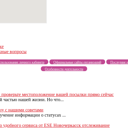
ке
жные вопросы
пользование личного кабинета
Официальные сайты организаций
Последние и
Особенности деятельности
 проверьте местоположение вашей посылки прямо сейчас
 частью нашей жизни. Но что...
ну с нашими советами
чение информации о статусах ...
 удобного сервиса от ESE Новочеркасск отслеживание