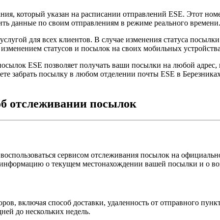
ия, который указан на расписании отправлений ESE. Этот номе
чить данные по своим отправлениям в режиме реального времени
слугой для всех клиентов. В случае изменения статуса посылки
изменением статусов и посылок на своих мобильных устройства
 посылок ESE позволяет получать ваши посылки на любой адрес,
ете забрать посылку в любом отделении почты ESE в Березника
об отслеживании посылок
воспользоваться сервисом отслеживания посылок на официально
 информацию о текущем местонахождении вашей посылки и о во
оров, включая способ доставки, удаленность от отправного пун
дней до нескольких недель.