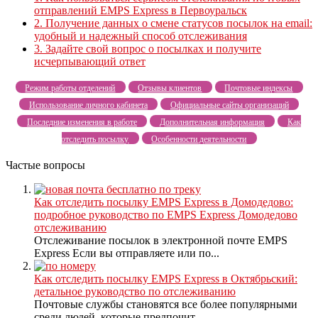
отправлений EMPS Express в Первоуральск
2.
Получение данных о смене статусов посылок на email:
удобный и надежный способ отслеживания
3.
Задайте свой вопрос о посылках и получите
исчерпывающий ответ
Режим работы отделений
Отзывы клиентов
Почтовые индексы
Использование личного кабинета
Официальные сайты организаций
Последние изменения в работе
Дополнительная информация
Как
отследить посылку
Особенности деятельности
Частые вопросы
Как отследить посылку EMPS Express в Домодедово:
подробное руководство по EMPS Express Домодедово
отслеживанию
Отслеживание посылок в электронной почте EMPS
Express Если вы отправляете или по...
Как отследить посылку EMPS Express в Октябрьский:
детальное руководство по отслеживанию
Почтовые службы становятся все более популярными
среди людей, которые предпочит...