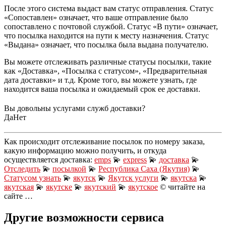
После этого система выдаст вам статус отправления. Статус
«Сопоставлен» означает, что ваше отправление было
сопоставлено с почтовой службой. Статус «В пути» означает,
что посылка находится на пути к месту назначения. Статус
«Выдана» означает, что посылка была выдана получателю.
Вы можете отслеживать различные статусы посылки, такие
как «Доставка», «Посылка с статусом», «Предварительная
дата доставки» и т.д. Кроме того, вы можете узнать, где
находится ваша посылка и ожидаемый срок ее доставки.
Вы довольны услугами служб доставки?
Да
Нет
Как происходит отслеживание посылок по номеру заказа,
какую информацию можно получить, и откуда
осуществляется доставка:
emps
💫
express
💫
доставка
💫
Отследить
💫
посылкой
💫
Республика Саха (Якутия)
💫
Статусом узнать
💫
якутск
💫
Якутск услуги
💫
якутска
💫
якутская
💫
якутске
💫
якутский
💫
якутское
© читайте на
сайте …
Другие возможности сервиса