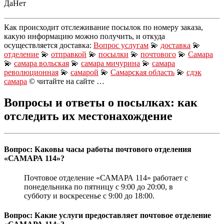
Да
Нет
Как происходит отслеживание посылок по номеру заказа,
какую информацию можно получить, и откуда
осуществляется доставка:
Вопрос услугам
💫
доставка
💫
отделение
💫
отправкой
💫
посылки
💫
почтового
💫
Самара
💫
самара вольская
💫
самара мичурина
💫
самара
революционная
💫
самарой
💫
Самарская область
💫
сдэк
самара
© читайте на сайте …
Вопросы и ответы о посылках: как
отследить их местонахождение
Вопрос: Каковы часы работы почтового отделения
«САМАРА 114»?
Почтовое отделение «САМАРА 114» работает с
понедельника по пятницу с 9:00 до 20:00, в
субботу и воскресенье с 9:00 до 18:00.
Вопрос: Какие услуги предоставляет почтовое отделение