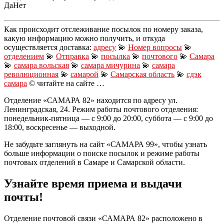
Да
Нет
Как происходит отслеживание посылок по номеру заказа,
какую информацию можно получить, и откуда
осуществляется доставка:
адресу
💫
Номер вопросы
💫
отделением
💫
Отправка
💫
посылка
💫
почтового
💫
Самара
💫
самара вольская
💫
самара мичурина
💫
самара
революционная
💫
самарой
💫
Самарская область
💫
сдэк
самара
© читайте на сайте …
Отделение «САМАРА 82» находится по адресу ул.
Ленинградская, 24. Режим работы почтового отделения:
понедельник-пятница — с 9:00 до 20:00, суббота — с 9:00 до
18:00, воскресенье — выходной.
Не забудьте заглянуть на сайт «САМАРА 99», чтобы узнать
больше информации о поиске посылок и режиме работы
почтовых отделений в Самаре и Самарской области.
Узнайте время приема и выдачи
почты!
Отделение почтовой связи «САМАРА 82» расположено в