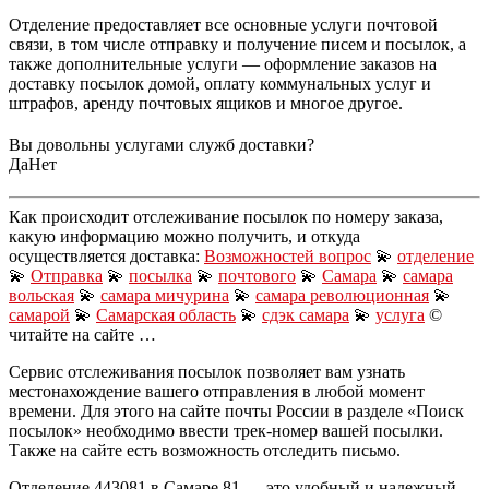
Отделение предоставляет все основные услуги почтовой
связи, в том числе отправку и получение писем и посылок, а
также дополнительные услуги — оформление заказов на
доставку посылок домой, оплату коммунальных услуг и
штрафов, аренду почтовых ящиков и многое другое.
Вы довольны услугами служб доставки?
Да
Нет
Как происходит отслеживание посылок по номеру заказа,
какую информацию можно получить, и откуда
осуществляется доставка:
Возможностей вопрос
💫
отделение
💫
Отправка
💫
посылка
💫
почтового
💫
Самара
💫
самара
вольская
💫
самара мичурина
💫
самара революционная
💫
самарой
💫
Самарская область
💫
сдэк самара
💫
услуга
©
читайте на сайте …
Сервис отслеживания посылок позволяет вам узнать
местонахождение вашего отправления в любой момент
времени. Для этого на сайте почты России в разделе «Поиск
посылок» необходимо ввести трек-номер вашей посылки.
Также на сайте есть возможность отследить письмо.
Отделение 443081 в Самаре 81 — это удобный и надежный