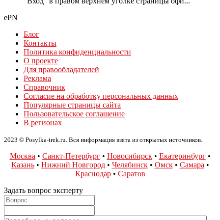
"Вход" в правом верхнем уголке страницы офи...
ePN
Блог
Контакты
Политика конфиденциальности
О проекте
Для правообладателей
Реклама
Справочник
Согласие на обработку персональных данных
Популярные страницы сайта
Пользовательское соглашение
В регионах
2023 © Posylka-trek.ru. Вся информация взята из открытых источников.
Москва
•
Санкт-Петербург
•
Новосибирск
•
Екатеринбург
•
Казань
•
Нижний Новгород
•
Челябинск
•
Омск
•
Самара
•
Краснодар
•
Саратов
Задать вопрос эксперту