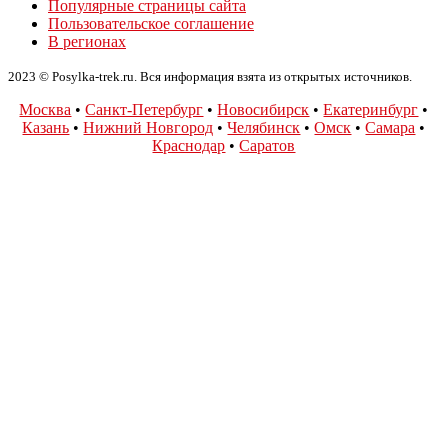
Популярные страницы сайта
Пользовательское соглашение
В регионах
2023 © Posylka-trek.ru. Вся информация взята из открытых источников.
Москва
•
Санкт-Петербург
•
Новосибирск
•
Екатеринбург
•
Казань
•
Нижний Новгород
•
Челябинск
•
Омск
•
Самара
•
Краснодар
•
Саратов