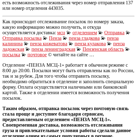
есть возможность отслеживания через номер отправления 137
или номер отделения 443035.
Как происходит отслеживание посылок по номеру заказа,
какую информацию можно получить, и откуда
осуществляется доставка:
мсц
💫
отделением
💫
Отправка
💫
Отправка посылка
💫
Пенза
💫
пенза гладкова
💫
пенза
калинина
💫
пенза кижеватова
💫
пенза кулакова
💫
пенза
ладожская
💫
пенза ленинградская
💫
Пензенская область
💫
посылка
💫
почтовое
© читайте на сайте …
Отделение «ПЕНЗА МСЦ-1» работает в обычном режиме с
8:00 до 20:00. Посылки могут быть отправлены как по России,
так и за рубеж. Для того чтобы отправить посылку,
необходимо обратиться в отделение и заполнить специальную
форму. Оплата осуществляется наличными или банковской
картой. Также в отделении имеется возможность получения
посылок.
Таким образом, отправка посылок через почтовую связь
стала проще и доступнее благодаря сервисам,
предоставляемым отделением «ПЕНЗА МСЦ-1».
Своевременная доставка, возможность отслеживания
груза и привлекательные условия работы сделали данное
отделение одним из самых популярных в регионе.