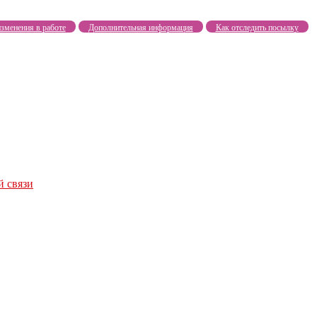
зменения в работе
Дополнительная информация
Как отследить посылку
й связи