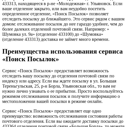
433313, находящееся в р-не «Молодежная» г. Ульяновск. Если
ваше отделение закрыто, или вам неудобно посетить
определенное отделение, «Поиск Посылок» позволяет
отследить посылку до ближайшего. Это сервис рядом с вашим
домом: отслеживание посылок до нее гараздо удобнее, чем до
более далеких отделений почтовой связи. Например: »
Шумовка ул. 9а» (отделение 433100) до «Шумовка»
(отделение 433313) доставка не займет много времени.
Преимущества использования сервиса
«Поиск Посылок»
Сервис «Поиск Посылок» предоставляет возможность
отследить вашу посылку до отделения почтовой связи по
индексу или адресу. Если вы ждете посылку в ул. Большая
Тереньгульская, 25, р-н Борла, Ульяновская обл., то вам не
нужно лично узнавать о ее прибытии. Просто воспользуйтесь
режимом отслеживания посылок и получите информацию о
местоположении вашей посылки в режиме онлайн.
Сервис «Поиск Посылок» предоставляет еще одно
преимущество: возможность отслеживания состояния работы
почтового отделения. Если вы ожидаете доставку посылки до
433364 отделения почтовой связи «Большая Борла», то можете