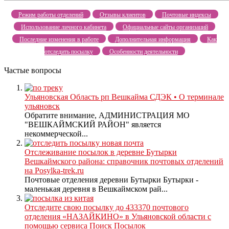
Режим работы отделений
Отзывы клиентов
Почтовые индексы
Использование личного кабинета
Официальные сайты организаций
Последние изменения в работе
Дополнительная информация
Как
отследить посылку
Особенности деятельности
Частые вопросы
Ульяновская Область рп Вешкайма СДЭК • О терминале
ульяновск
Обратите внимание, АДМИНИСТРАЦИЯ МО
"ВЕШКАЙМСКИЙ РАЙОН" является
некоммерческой...
Отслеживание посылок в деревне Бутырки
Вешкаймского района: справочник почтовых отделений
на Posylka-trek.ru
Почтовые отделения деревни Бутырки Бутырки -
маленькая деревня в Вешкаймском рай...
Отследите свою посылку до 433370 почтового
отделения «НАЗАЙКИНО» в Ульяновской области с
помощью сервиса Поиск Посылок