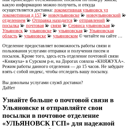
какую информацию можно получить, и откуда
осуществляется доставка:
локомотивная ульяновск ул
локомотивная д 157
💫
новоульяновске
💫
новоульяновский
💫
отделением
💫
Отправка находится
💫
отправлений
💫
посылка
💫
почтовая
💫
связи
💫
Сервиса ульяновская
💫
Ульяновск
💫
ульяновскe
💫
ульяновская
💫
Ульяновская
область
💫
ульяновске
💫
ульяновском
© читайте на сайте …
Отделение предоставляет возможность работы связи и
пользования услугами отправки и получения писем и
посылок. Кроме того, здесь есть отделение почтовой связи
«Княжуха» в Сурском р-н, на Дорогах совхоза «КНЯЖУХА».
Режим работы данного отделения — до 15 часов. Не забудьте
взять с собой индекс, чтобы отследить вашу посылку.
Вы довольны услугами служб доставки?
Да
Нет
Узнайте больше о почтовой связи в
Ульяновске и отправляйте свои
посылки в почтовое отделение
«УЛЬЯНОВСК ГСП» для надежной